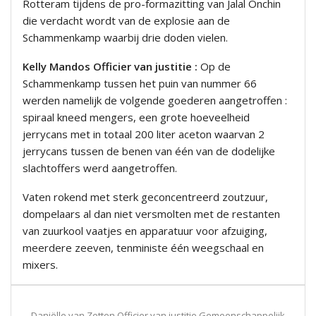
Rotteram tijdens de pro-formazitting van Jalal Onchin
die verdacht wordt van de explosie aan de
Schammenkamp waarbij drie doden vielen.
Kelly Mandos Officier van justitie :
Op de
Schammenkamp tussen het puin van nummer 66
werden namelijk de volgende goederen aangetroffen :
spiraal kneed mengers, een grote hoeveelheid
jerrycans met in totaal 200 liter aceton waarvan 2
jerrycans tussen de benen van één van de dodelijke
slachtoffers werd aangetroffen.
Vaten rokend met sterk geconcentreerd zoutzuur,
dompelaars al dan niet versmolten met de restanten
van zuurkool vaatjes en apparatuur voor afzuiging,
meerdere zeeven, tenministe één weegschaal en
mixers.
Daniëlle van Zetten Officier van justitie Gemeenschappelijk