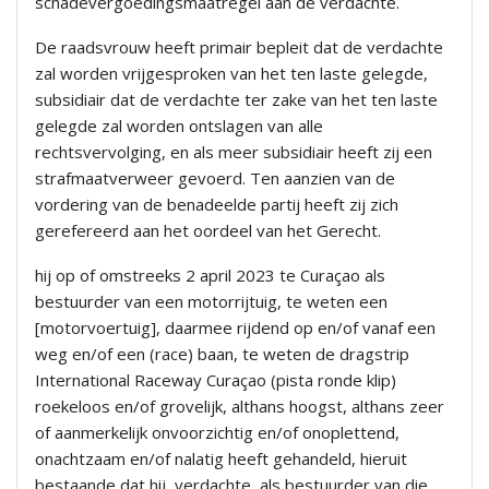
schadevergoedingsmaatregel aan de verdachte.
De raadsvrouw heeft primair bepleit dat de verdachte
zal worden vrijgesproken van het ten laste gelegde,
subsidiair dat de verdachte ter zake van het ten laste
gelegde zal worden ontslagen van alle
rechtsvervolging, en als meer subsidiair heeft zij een
strafmaatverweer gevoerd. Ten aanzien van de
vordering van de benadeelde partij heeft zij zich
gerefereerd aan het oordeel van het Gerecht.
hij op of omstreeks 2 april 2023 te Curaçao als
bestuurder van een motorrijtuig, te weten een
[motorvoertuig], daarmee rijdend op en/of vanaf een
weg en/of een (race) baan, te weten de dragstrip
International Raceway Curaçao (pista ronde klip)
roekeloos en/of grovelijk, althans hoogst, althans zeer
of aanmerkelijk onvoorzichtig en/of onoplettend,
onachtzaam en/of nalatig heeft gehandeld, hieruit
bestaande dat hij, verdachte, als bestuurder van die