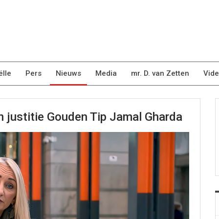
ëlle
Pers
Nieuws
Media
mr. D. van Zetten
Vid
an justitie Gouden Tip Jamal Gharda