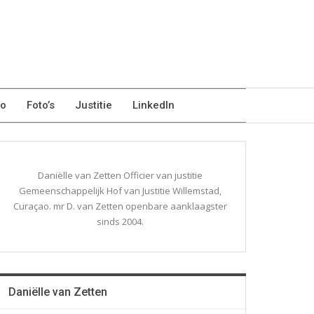
eo
Foto’s
Justitie
LinkedIn
Daniëlle van Zetten Officier van justitie
Gemeenschappelijk Hof van Justitie Willemstad,
Curaçao. mr D. van Zetten openbare aanklaagster
sinds 2004.
Daniëlle van Zetten